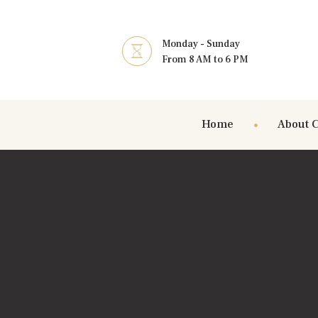
Monday - Sunday
From 8 AM to 6 PM
Home
About 