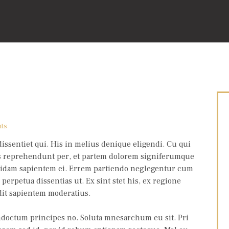
ts
issentiet qui. His in melius denique eligendi. Cu qui
es reprehendunt per, et partem dolorem signiferumque
quidam sapientem ei. Errem partiendo neglegentur cum
 perpetua dissentias ut. Ex sint stet his, ex regione
dit sapientem moderatius.
ndoctum principes no. Soluta mnesarchum eu sit. Pri