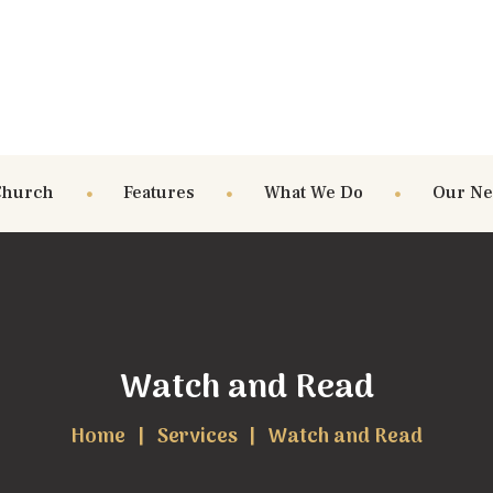
Church
Features
What We Do
Our N
Watch and Read
Home
Services
Watch and Read