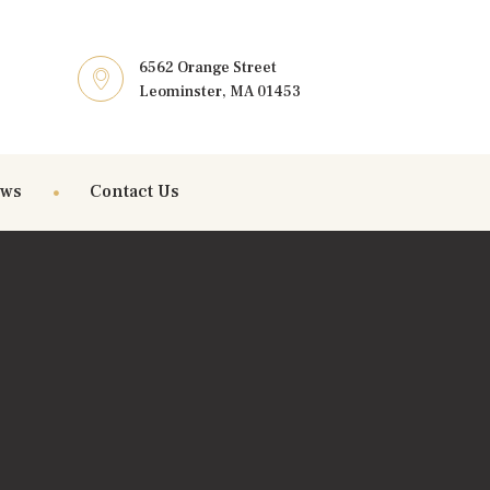
6562 Orange Street
Leominster, MA 01453
ews
Contact Us