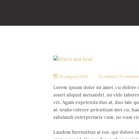
26 august 2016
by
admin
0 commen
Lorem ipsum dolor sit amet, cu dolore d
sonet aliquid menandri, no vide labor
vix. Agam expetenda duo at, duo tale 
at, oratio viderer petentium mei cu, has
salutandi interpretaris cum, ne eum vi
Laudem forensibus at eos, qui dolore i