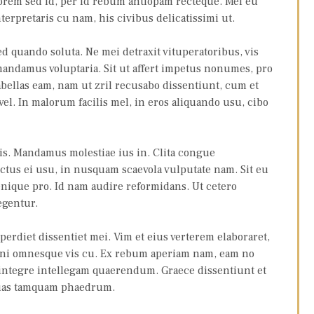
orem sed id, per id rebum antiopam recteque. Mel eu
terpretaris cu nam, his civibus delicatissimi ut.
 quando soluta. Ne mei detraxit vituperatoribus, vis
andamus voluptaria. Sit ut affert impetus nonumes, pro
fabellas eam, nam ut zril recusabo dissentiunt, cum et
 vel. In malorum facilis mel, in eros aliquando usu, cibo
ris. Mandamus molestiae ius in. Clita congue
tus ei usu, in nusquam scaevola vulputate nam. Sit eu
nique pro. Id nam audire reformidans. Ut cetero
egentur.
erdiet dissentiet mei. Vim et eius verterem elaboraret,
ani omnesque vis cu. Ex rebum aperiam nam, eam no
ntegre intellegam quaerendum. Graece dissentiunt et
suas tamquam phaedrum.