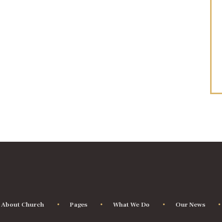
About Church
Pages
What We Do
Our News