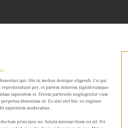
ts
issentiet qui. His in melius denique eligendi. Cu qui
es reprehendunt per, et partem dolorem signiferumque
quidam sapientem ei. Errem partiendo neglegentur cum
 perpetua dissentias ut. Ex sint stet his, ex regione
dit sapientem moderatius.
ndoctum principes no. Soluta mnesarchum eu sit. Pri