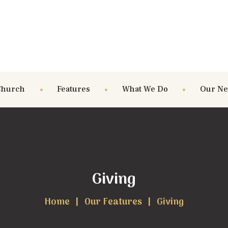
Church
Features
What We Do
Our N
Giving
Home
Our Features
Giving