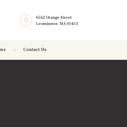
6562 Orange Street
Leominster, MA 01453
ews
Contact Us