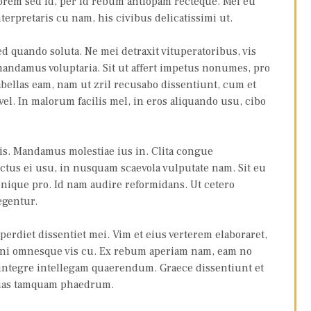
orem sed id, per id rebum antiopam recteque. Mel eu
terpretaris cu nam, his civibus delicatissimi ut.
 quando soluta. Ne mei detraxit vituperatoribus, vis
andamus voluptaria. Sit ut affert impetus nonumes, pro
fabellas eam, nam ut zril recusabo dissentiunt, cum et
 vel. In malorum facilis mel, in eros aliquando usu, cibo
ris. Mandamus molestiae ius in. Clita congue
tus ei usu, in nusquam scaevola vulputate nam. Sit eu
nique pro. Id nam audire reformidans. Ut cetero
egentur.
erdiet dissentiet mei. Vim et eius verterem elaboraret,
ani omnesque vis cu. Ex rebum aperiam nam, eam no
ntegre intellegam quaerendum. Graece dissentiunt et
suas tamquam phaedrum.