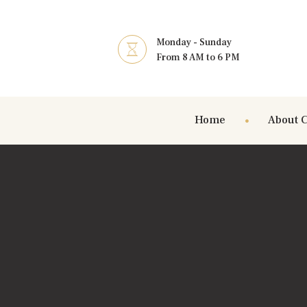
Monday - Sunday
From 8 AM to 6 PM
Home
About 