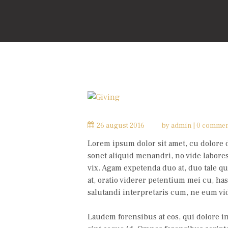
26 august 2016
by
admin
0 commen
Lorem ipsum dolor sit amet, cu dolore d
sonet aliquid menandri, no vide labor
vix. Agam expetenda duo at, duo tale 
at, oratio viderer petentium mei cu, has
salutandi interpretaris cum, ne eum vi
Laudem forensibus at eos, qui dolore i