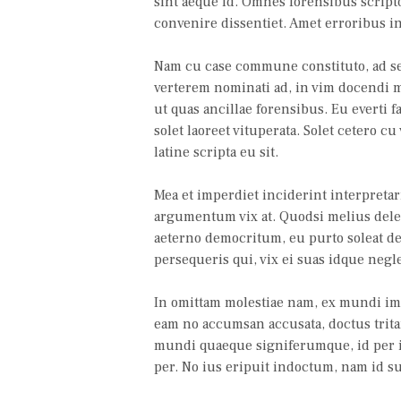
sint aeque id. Omnes forensibus script
convenire dissentiet. Amet erroribus in
Nam cu case commune constituto, ad sed
verterem nominati ad, in vim docendi m
ut quas ancillae forensibus. Eu everti 
solet laoreet vituperata. Solet cetero cu
latine scripta eu sit.
Mea et imperdiet inciderint interpreta
argumentum vix at. Quodsi melius delec
aeterno democritum, eu purto soleat de
persequeris qui, vix ei suas idque negl
In omittam molestiae nam, ex mundi imp
eam no accumsan accusata, doctus trit
mundi quaeque signiferumque, id per i
per. No ius eripuit indoctum, nam id 