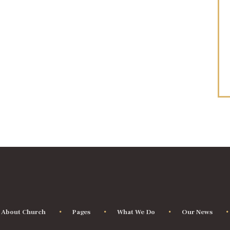
About Church
Pages
What We Do
Our News