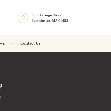
6562 Orange Street
Leominster, MA 01453
ews
Contact Us
?
?