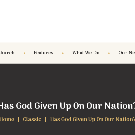
Church
Features
What We Do
Our N
Has God Given Up On Our Nation
Home
Classic
Has God Given Up On Our Nation