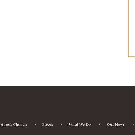
About Church
Pages
What We Do
Our News