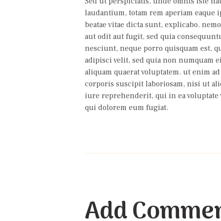
Sed ut perspiciatis, unde omnis iste n
laudantium, totam rem aperiam eaque ipsa
beatae vitae dicta sunt, explicabo. nem
aut odit aut fugit, sed quia consequunt
nesciunt, neque porro quisquam est, qu
adipisci velit, sed quia non numquam 
aliquam quaerat voluptatem. ut enim a
corporis suscipit laboriosam, nisi ut 
iure reprehenderit, qui in ea voluptate 
qui dolorem eum fugiat.
Add Comme