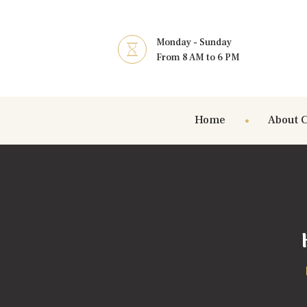
Monday - Sunday
From 8 AM to 6 PM
Home
About 