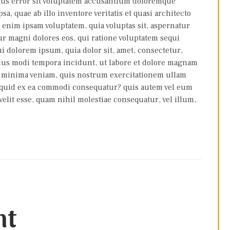
atus error sit voluptatem accusantium doloremque
, quae ab illo inventore veritatis et quasi architecto
o enim ipsam voluptatem, quia voluptas sit, aspernatur
ur magni dolores eos, qui ratione voluptatem sequi
i dolorem ipsum, quia dolor sit, amet, consectetur,
eius modi tempora incidunt, ut labore et dolore magnam
d minima veniam, quis nostrum exercitationem ullam
aliquid ex ea commodi consequatur? quis autem vel eum
velit esse, quam nihil molestiae consequatur, vel illum,
nt