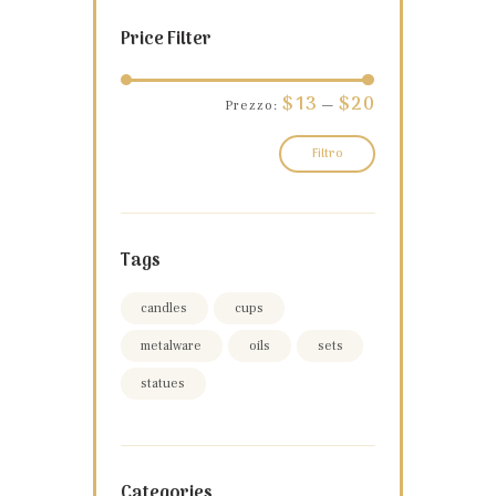
Price Filter
$13
$20
Prezzo:
—
Filtro
Tags
candles
cups
metalware
oils
sets
statues
Categories